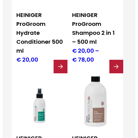
HEINIGER
HEINIGER
ProGroom
ProGroom
Hydrate
Shampoo 2 in 1
Conditioner 500
– 500 ml
ml
€
20,00
–
Preisspanne:
€
20,00
€
78,00
€ 20,00
bis
€ 78,00