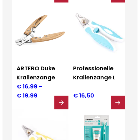
ARTERO Duke
Professionelle
Krallenzange
Krallenzange L
€
16,99
–
Preisspanne:
€
19,99
€
16,50
€ 16,99
bis
€ 19,99