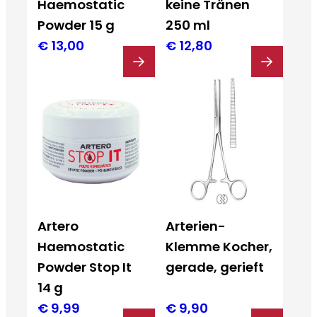
Haemostatic
keine Tränen
Powder 15 g
250 ml
€
13,00
€
12,80
Artero
Arterien-
Haemostatic
Klemme Kocher,
Powder Stop It
gerade, gerieft
14 g
€
9,99
€
9,90