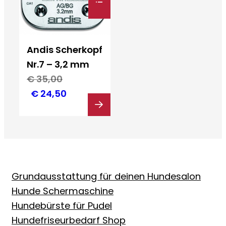
Andis Scherkopf
Nr.7 – 3,2 mm
€
35,00
Ursprünglicher
Aktueller
€
24,50
Preis
Preis
war:
ist:
€ 35,00
€ 24,50.
Grundausstattung für deinen Hundesalon
Hunde Schermaschine
Hundebürste für Pudel
Hundefriseurbedarf Shop