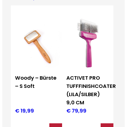
Woody – Bürste
ACTIVET PRO
– S Soft
TUFFFINISHCOATER
(LILA/SILBER)
9,0 CM
€
19,99
€
79,99