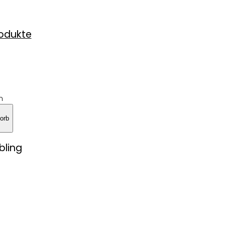
rodukte
n
orb
bling