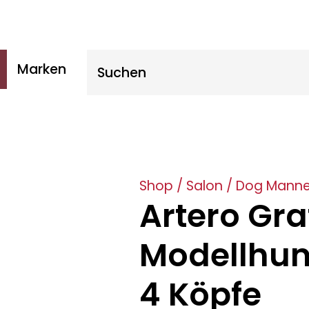
Suche nach:
Marken
Shop
/
Salon
/
Dog Manne
Artero Graf
Modellhu
4 Köpfe