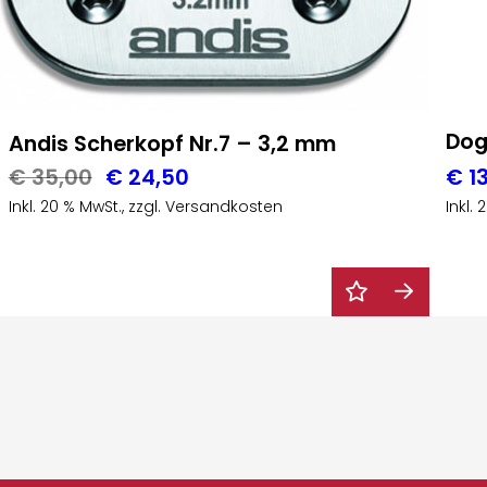
Dog
Andis Scherkopf Nr.7 – 3,2 mm
Ursprünglicher
Aktueller
€
35,00
€
24,50
€
1
Inkl. 20 % MwSt., zzgl. Versandkosten
Preis
Preis
Inkl.
war:
ist:
€ 35,00
€ 24,50.