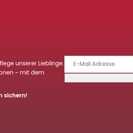
flege unserer Lieblinge.
ionen – mit dem
 sichern!