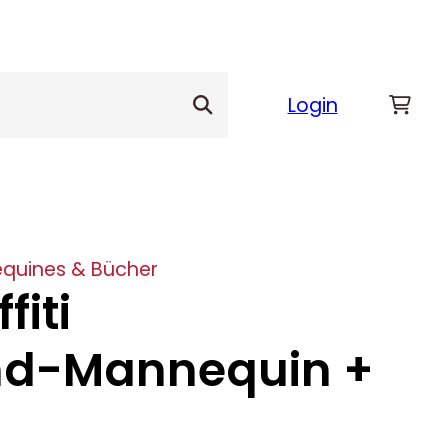
Login
quines & Bücher
fiti
nd-Mannequin +