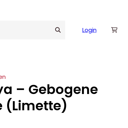
Login
en
ya – Gebogene
 (Limette)