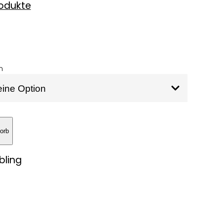
rodukte
eisspanne:
n
16,49
s
16,99
orb
bling