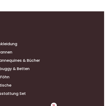
N
skleidung
annen
annequines & Bücher
buggy & Betten
-Föhn
tische
sstattung Set