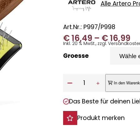
Alle Artero P
Art.Nr.: P997/P998
Pr
€
16,49
–
€
16,99
Inkl. 20 % MwSt., zzgl. Versandkoste
€ 
Groesse
bi
€ 
Anzahl:
1
In den Warenk
Das Beste für deinen Lie
Produkt merken