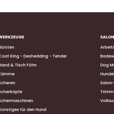
WERKZEUGE
SALO
Bürsten
Arbeit
Coat King - Deshedding - Tender
Badew
Hand & Tisch Föhn
Dog M
Kämme
Hunde
Scheren
Salon
Scherköpfe
Trimm
Schermaschinen
Vollau
Sonstiges für den Hund