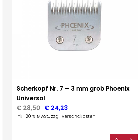
Scherkopf Nr. 7 – 3 mm grob Phoenix
Universal
Ursprünglicher
Aktueller
€
28,50
€
24,23
Inkl. 20 % MwSt., zzgl. Versandkosten
Preis
Preis
war:
ist:
€ 28,50
€ 24,23.