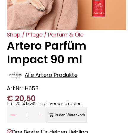
Shop
/
Pflege
/
Parfüm & Öle
Artero Parfüm
Impact 90 ml
Alle Artero Produkte
Art.Nr.: H653
€
20,50
Inkl. 20 % MwSt., zzgl. Versandkosten
Anzahl:
1
In den Warenkorb
Das Beste für deinen Liebling