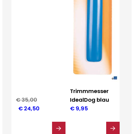
Trimmmesser
€
35,00
IdealDog blau
Ursprünglicher
Aktueller
€
24,50
€
9,95
Preis
Preis
war:
ist: