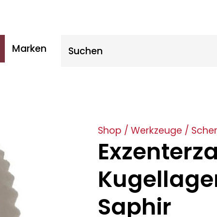
Suche nach:
Marken
Shop
/
Werkzeuge
/
Sche
Exzenterza
Kugellager
Saphir