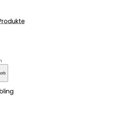
 Produkte
n
orb
bling