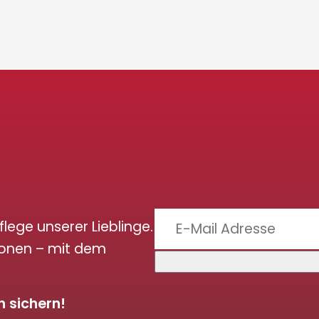
flege unserer Lieblinge.
ionen – mit dem
 sichern!