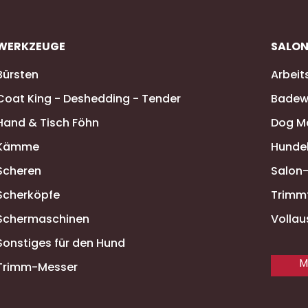
WERKZEUGE
SALO
Bürsten
Arbeit
Coat King - Deshedding - Tender
Badew
Hand & Tisch Föhn
Dog M
Kämme
Hunde
Scheren
Salon
Scherköpfe
Trimm
Schermaschinen
Vollau
Sonstiges für den Hund
M
Trimm-Messer