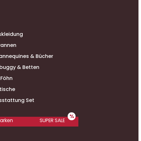
N
skleidung
annen
annequines & Bücher
buggy & Betten
-Föhn
tische
sstattung Set
arken
SUPER SALE