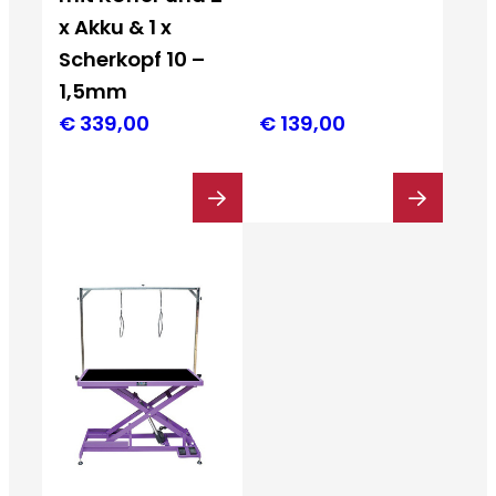
x Akku & 1 x
Scherkopf 10 –
1,5mm
€
339,00
€
139,00