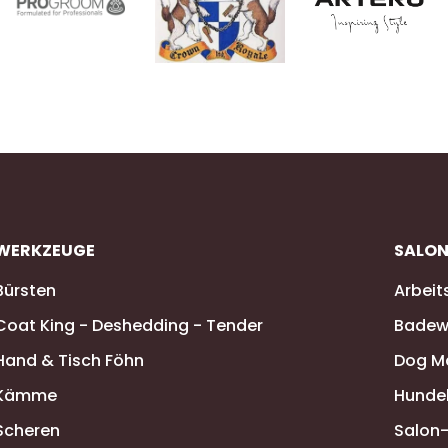
WERKZEUGE
SALO
Bürsten
Arbeit
Coat King - Deshedding - Tender
Badew
Hand & Tisch Föhn
Dog M
Kämme
Hunde
Scheren
Salon