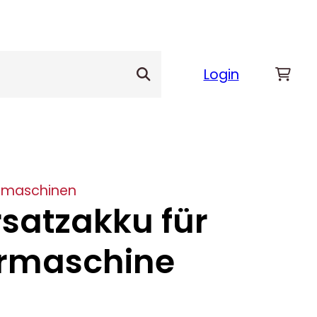
Login
rmaschinen
rsatzakku für
rmaschine