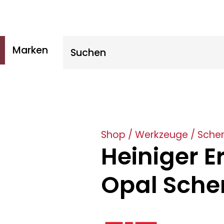
Suche nach:
Marken
Shop
/
Werkzeuge
/
Sche
Heiniger E
Opal Sche