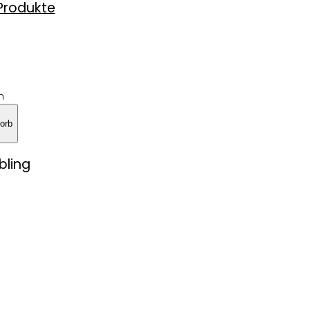
 Produkte
n
orb
bling