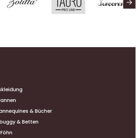
N
skleidung
annen
annequines & Bücher
buggy & Betten
-Föhn