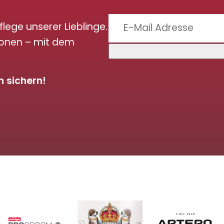
flege unserer Lieblinge.
ionen – mit dem
 sichern!