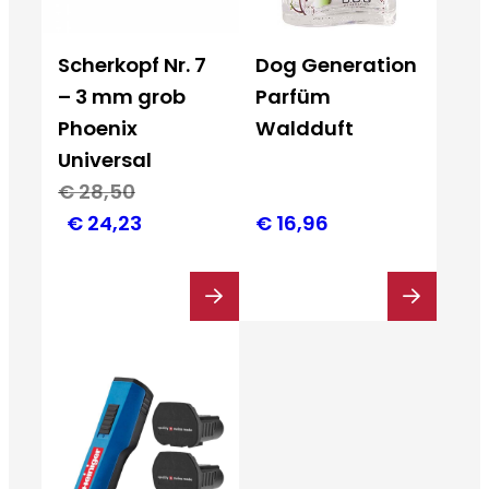
Scherkopf Nr. 7
Dog Generation
– 3 mm grob
Parfüm
Phoenix
Waldduft
Universal
€
28,50
Ursprünglicher
Aktueller
€
24,23
€
16,96
Preis
Preis
war:
ist:
€ 28,50
€ 24,23.