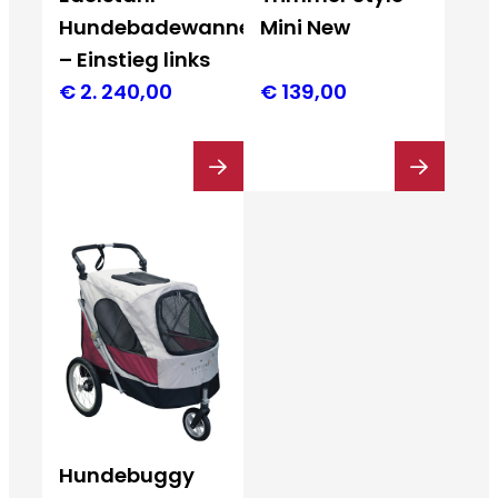
Hundebadewanne
Mini New
– Einstieg links
€
2. 240,00
€
139,00
Hundebuggy