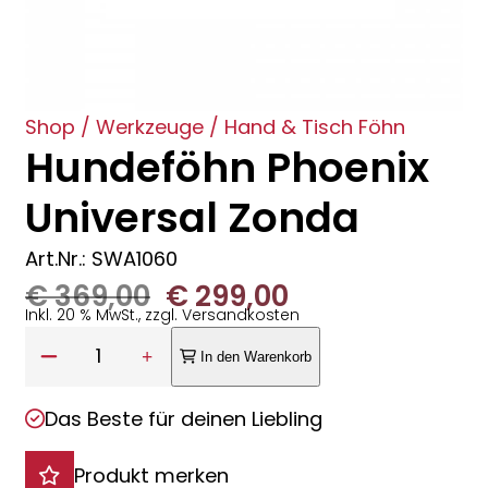
Shop
/
Werkzeuge
/
Hand & Tisch Föhn
Hundeföhn Phoenix
Universal Zonda
Art.Nr.: SWA1060
Ursprünglicher
Aktueller
€
369,00
€
299,00
Inkl. 20 % MwSt., zzgl. Versandkosten
Preis
Preis
Anzahl:
1
In den Warenkorb
war:
ist:
Das Beste für deinen Liebling
€ 369,00
€ 299,00.
Produkt merken