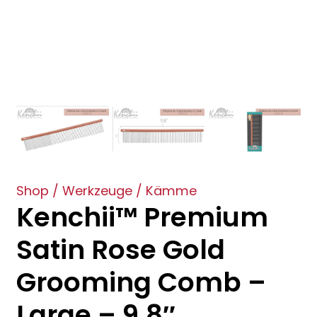
Shop
/
Werkzeuge
/
Kämme
Kenchii™ Premium
Satin Rose Gold
Grooming Comb –
Large – 9.8″