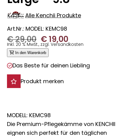
Alle Kenchii Produkte
Art.Nr.: MODEL: KEMC98
Ursprünglicher
Aktueller
€
29,00
€
19,00
Inkl. 20 % MwSt., zzgl. Versandkosten
Preis
Preis
In den Warenkorb
war:
ist:
Das Beste für deinen Liebling
€ 29,00
€ 19,00.
Produkt merken
MODELL: KEMC98
Die Premium-Pflegekämme von KENCHII
eignen sich perfekt für den täglichen