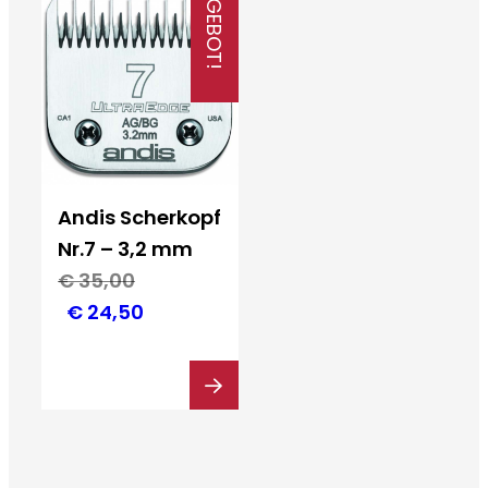
ANGEBOT!
Andis Scherkopf
Nr.7 – 3,2 mm
€
35,00
Ursprünglicher
Aktueller
€
24,50
Preis
Preis
war:
ist:
€ 35,00
€ 24,50.