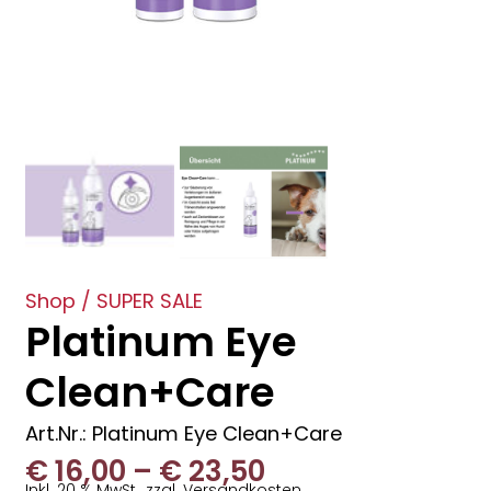
Shop
/
SUPER SALE
Platinum Eye
Clean+Care
Art.Nr.: Platinum Eye Clean+Care
Preisspanne:
€
16,00
–
€
23,50
Inkl. 20 % MwSt., zzgl. Versandkosten