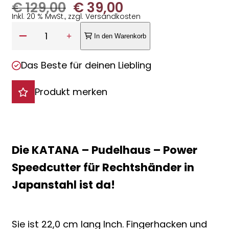
Ursprünglicher
Aktueller
€
129,00
€
39,00
Inkl. 20 % MwSt., zzgl. Versandkosten
Preis
Preis
Anzahl:
1
In den Warenkorb
war:
ist:
Das Beste für deinen Liebling
€ 129,00
€ 39,00.
Produkt merken
Die KATANA – Pudelhaus – Power
Speedcutter für Rechtshänder in
Japanstahl ist da!
Sie ist 22,0 cm lang Inch. Fingerhacken und