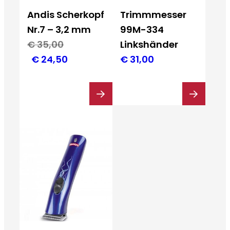
Trimmmesser
Andis Scherkopf
99M-334
Nr.7 – 3,2 mm
Linkshänder
€
35,00
Ursprünglicher
Aktueller
€
24,50
€
31,00
Preis
Preis
war:
ist:
€ 35,00
€ 24,50.