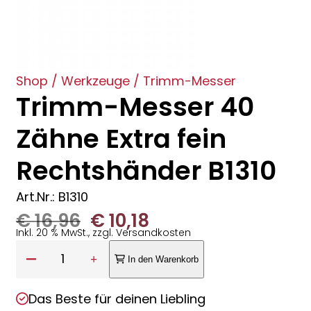
Shop
/
Werkzeuge
/
Trimm-Messer
Trimm-Messer 40
Zähne Extra fein
Rechtshänder B1310
Art.Nr.: B1310
Ursprünglicher
Aktueller
€
16,96
€
10,18
Inkl. 20 % MwSt., zzgl. Versandkosten
Preis
Preis
Anzahl:
1
In den Warenkorb
war:
ist:
Das Beste für deinen Liebling
€ 16,96
€ 10,18.