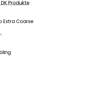
 DK Produkte
o Extra Coarse
n
bling