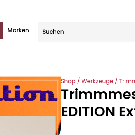
Suche nach:
Marken
Shop
/
Werkzeuge
/
Trim
Trimmmes
EDITION Ex