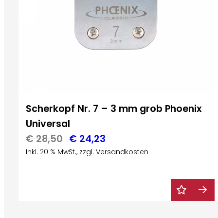
Scherkopf Nr. 7 – 3 mm grob Phoenix
Universal
Ursprünglicher
Aktueller
€
28,50
€
24,23
Inkl. 20 % MwSt., zzgl. Versandkosten
Preis
Preis
war:
ist:
€ 28,50
€ 24,23.