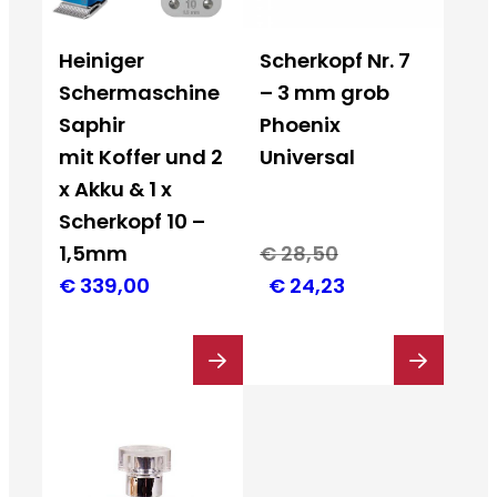
Heiniger
Scherkopf Nr. 7
Schermaschine
– 3 mm grob
Saphir
Phoenix
mit Koffer und 2
Universal
x Akku & 1 x
Scherkopf 10 –
1,5mm
€
28,50
Ursprünglicher
Aktueller
€
339,00
€
24,23
Preis
Preis
war:
ist:
€ 28,50
€ 24,23.