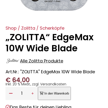
Shop
/
Zolitta
/
Scherköpfe
„ZOLITTA“ EdgeMax
10W Wide Blade
Alle Zolitta Produkte
Art.Nr.: "ZOLITTA" EdgeMax 10W Wide Blade
€
64,00
Inkl. 20 % MwSt., zzgl. Versandkosten
Anzahl:
1
In den Warenkorb
Das Beste für deinen Liebling