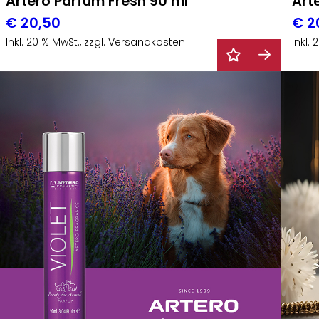
Artero Parfüm Fresh 90 ml
Art
€
20,50
€
2
Inkl. 20 % MwSt., zzgl. Versandkosten
Inkl.