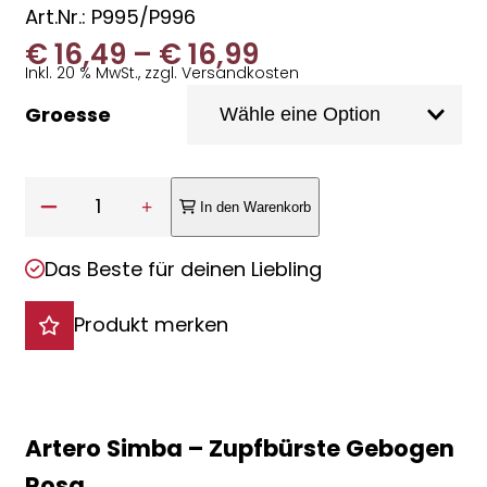
Art.Nr.: P995/P996
Preisspanne:
€
16,49
–
€
16,99
Inkl. 20 % MwSt., zzgl. Versandkosten
€ 16,49
Groesse
bis
€ 16,99
Anzahl:
1
In den Warenkorb
Das Beste für deinen Liebling
Produkt merken
Artero Simba – Zupfbürste Gebogen
Rosa