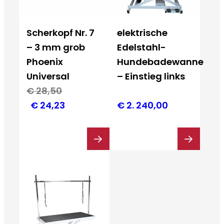
Scherkopf Nr. 7
elektrische
– 3 mm grob
Edelstahl-
Phoenix
Hundebadewanne
Universal
– Einstieg links
€
28,50
Ursprünglicher
Aktueller
€
24,23
€
2. 240,00
Preis
Preis
war:
ist:
€ 28,50
€ 24,23.